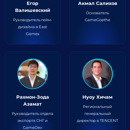
Егор
Акмал Салихов
Валишевский
Основатель
Руководитель гейм-
GameGoethe
дизайна в East
Games
Рахмон-Зода
Нуоу Хичам
Азамат
Региональный
Руководитель отдела
генеральный
экспорта СНГ и
директор в TENCENT
GameDev