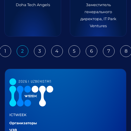
Doha Tech Angels
Заместитель
генерального
директора, IT Park
Ventures
1
2
3
4
5
6
7
8
ious
ICTWEEK
Организаторы
ЧЗВ