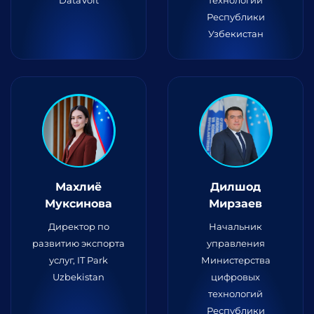
DataVolt
технологий
Республики
Узбекистан
Махлиё
Дилшод
Муксинова
Мирзаев
Директор по
Начальник
развитию экспорта
управления
услуг, IT Park
Министерства
Uzbekistan
цифровых
технологий
Республики