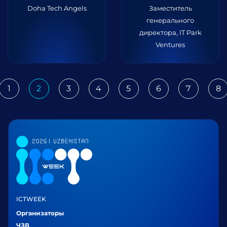
Doha Tech Angels
Заместитель
генерального
директора, IT Park
Ventures
1
2
3
4
5
6
7
8
ious
ICTWEEK
Организаторы
ЧЗВ