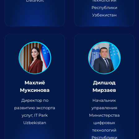
DataVolt
технологий
Республики
Узбекистан
Махлиё
Дилшод
Муксинова
Мирзаев
Директор по
Начальник
развитию экспорта
управления
услуг, IT Park
Министерства
Uzbekistan
цифровых
технологий
Республики