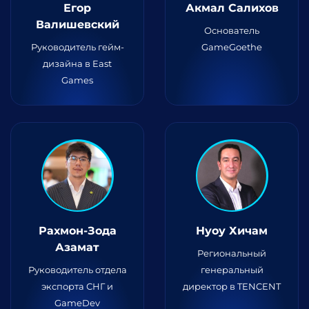
Егор
Акмал Салихов
Валишевский
Основатель
Руководитель гейм-
GameGoethe
дизайна в East
Games
Рахмон-Зода
Нуоу Хичам
Азамат
Региональный
Руководитель отдела
генеральный
экспорта СНГ и
директор в TENCENT
GameDev