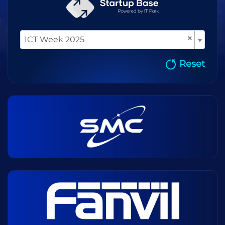
×
ICT Week 2025
Reset