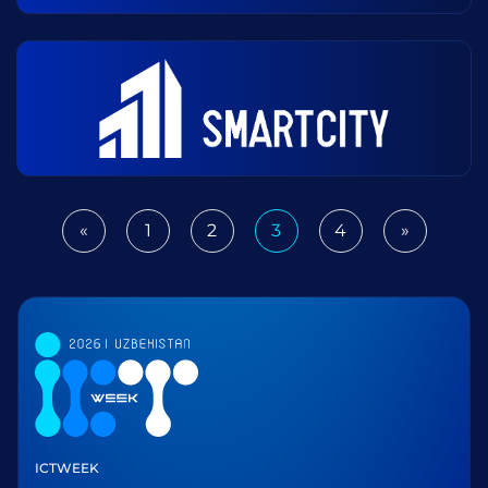
«
1
2
3
4
»
Previous
Next
ICTWEEK