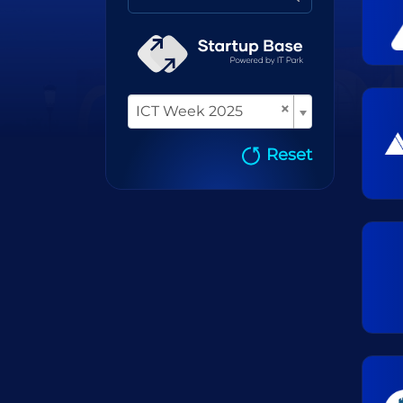
×
ICT Week 2025
Reset