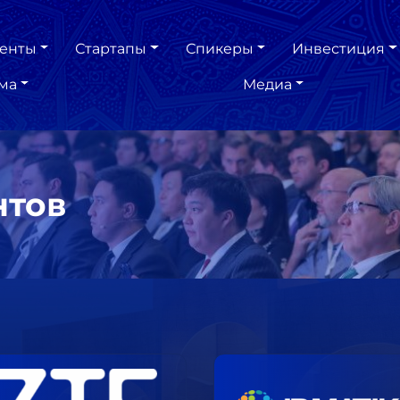
енты
Стартапы
Спикеры
Инвестиция
ма
Медиа
нтов