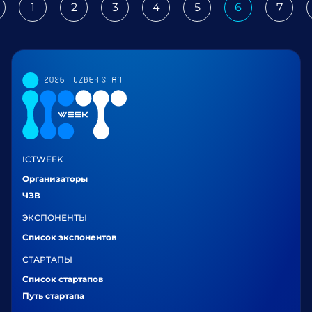
1
2
3
4
5
6
7
revious
ICTWEEK
Организаторы
ЧЗВ
ЭКСПОНЕНТЫ
Список экспонентов
СТАРТАПЫ
Список стартапов
Путь стартапа