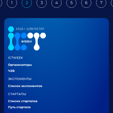
1
2
3
4
5
6
7
revious
ICTWEEK
Организаторы
ЧЗВ
ЭКСПОНЕНТЫ
Список экспонентов
СТАРТАПЫ
Список стартапов
Путь стартапа