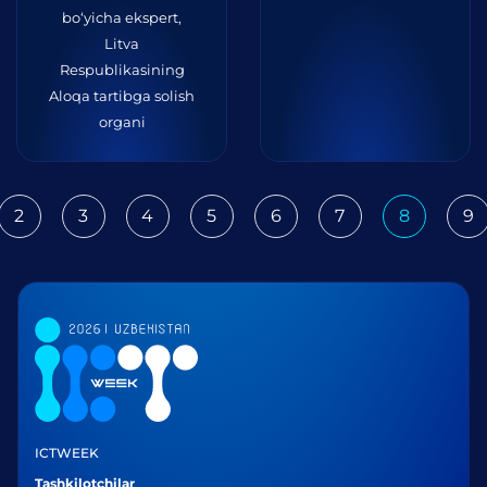
bo‘yicha ekspert,
Litva
Respublikasining
Aloqa tartibga solish
organi
2
3
4
5
6
7
8
9
ious
ICTWEEK
Tashkilotchilar