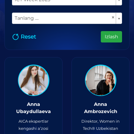
×
Tanlang ....
Reset
Izlash
Anna
Anna
Ubaydullaeva
Ambrozevich
AICA ekspertlar
Direktor, Women in
kengashi a’zosi
Tech® Uzbekistan