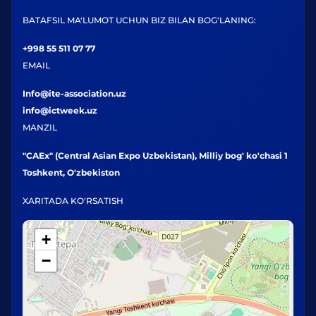
BATAFSIL MA'LUMOT UCHUN BIZ BILAN BOG'LANING:
+998 55 511 07 77
EMAIL
Info@ite-association.uz
info@ictweek.uz
MANZIL
"CAEx" (Central Asian Expo Uzbekistan), Milliy bog' ko'chasi 1
Toshkent, O'zbekiston
XARITADA KO'RSATISH
+
−