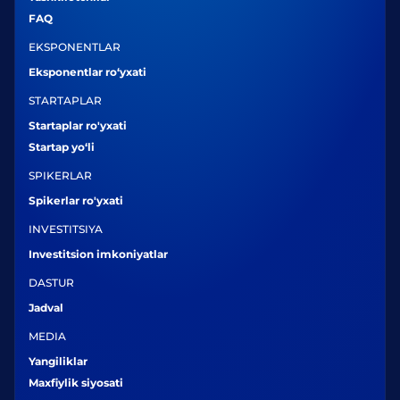
FAQ
EKSPONENTLAR
Eksponentlar ro‘yxati
STARTAPLAR
Startaplar ro'yxati
Startap yo‘li
SPIKERLAR
Spikerlar ro'yxati
INVESTITSIYA
Investitsion imkoniyatlar
DASTUR
Jadval
MEDIA
Yangiliklar
Maxfiylik siyosati