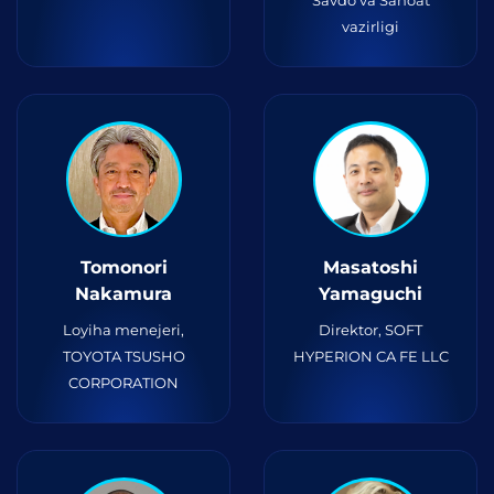
Savdo va Sanoat
vazirligi
Tomonori
Masatoshi
Nakamura
Yamaguchi
Loyiha menejeri,
Direktor, SOFT
TOYOTA TSUSHO
HYPERION CA FE LLC
CORPORATION