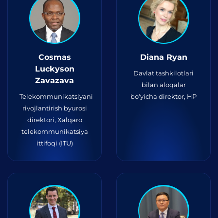
Cosmas
Diana Ryan
Luckyson
Davlat tashkilotlari
Zavazava
bilan aloqalar
Telekommunikatsiyani
bo‘yicha direktor, HP
rivojlantirish byurosi
direktori, Xalqaro
telekommunikatsiya
ittifoqi (ITU)