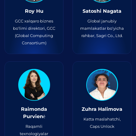
Roy Hu
Satoshi Nagata
GCC xalqaro biznes
Global janubiy
bo‘limi direktori, GCC
mamlakatlar bo‘yicha
(Global Computing
rahbar, Sagri Co., Ltd.
Consortium)
Raimonda
Zuhra Halimova
Purvienė
Katta maslahatchi,
Raqamli
Caps Unlock
texnologiyalar