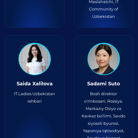
Maslahatchi, IT
Community of
Uzbekistan
Saida Xalilova
Sadami Suto
IT Ladies Uzbekistan
Bosh direktor
rahbari
o‘rinbosari, Rossiya,
Markaziy Osiyo va
Kavkaz bo‘limi, Savdo
siyosati byurosi,
Yaponiya Iqtisodiyot,