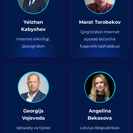
Yelzhan
Marat Torobekov
Kabyshev
Qirg‘iziston Internet
Internet erkinligi,
siyosati bo‘yicha
Qozog‘iston
fuqarolik tashabbusi
Georgijs
Angelina
Vojevoda
Bekasova
Iqtisodiy va tijorat
Latviya Respublikasi