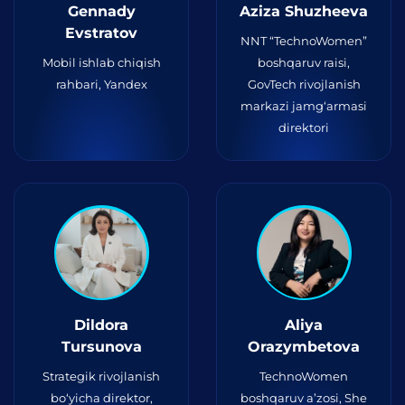
Gennady
Aziza Shuzheeva
Evstratov
NNT “TechnoWomen”
Mobil ishlab chiqish
boshqaruv raisi,
rahbari, Yandex
GovTech rivojlanish
markazi jamg‘armasi
direktori
Dildora
Aliya
Tursunova
Orazymbetova
Strategik rivojlanish
TechnoWomen
bo‘yicha direktor,
boshqaruv a’zosi, She