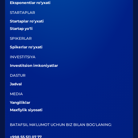
Eksponentlar ro‘yxati
STARTAPLAR
Startaplar ro'yxati
Startap yo‘li
SPIKERLAR
Spikerlar ro'yxati
INVESTITSIYA
Investitsion imkoniyatlar
DASTUR
Jadval
MEDIA
Yangiliklar
Maxfiylik siyosati
BATAFSIL MA'LUMOT UCHUN BIZ BILAN BOG'LANING:
+998 55 511 07 77