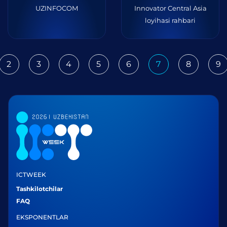
UZINFOCOM
Innovator Central Asia
loyihasi rahbari
2
3
4
5
6
7
8
9
ious
ICTWEEK
Tashkilotchilar
FAQ
EKSPONENTLAR