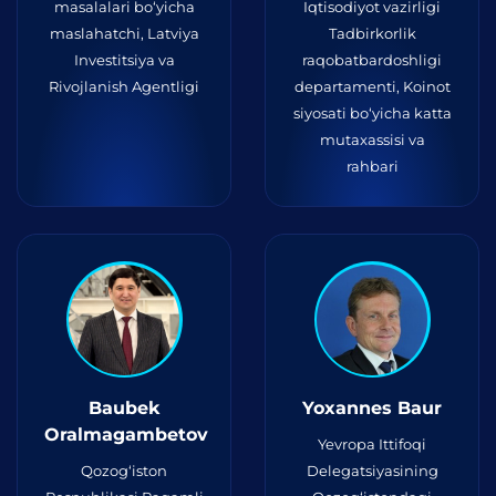
masalalari bo‘yicha
Iqtisodiyot vazirligi
maslahatchi, Latviya
Tadbirkorlik
Investitsiya va
raqobatbardoshligi
Rivojlanish Agentligi
departamenti, Koinot
siyosati bo‘yicha katta
mutaxassisi va
rahbari
Baubek
Yoxannes Baur
Oralmagambetov
Yevropa Ittifoqi
Qozog‘iston
Delegatsiyasining