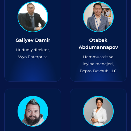
Galiyev Damir
Otabek
Abdumannapov
Hududiy direktor,
Wyn Enterprise
Hammuassis va
loyiha menejeri,
Bepro-Devhub LLC