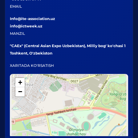
EMAIL
Info@ite-association.uz
info@ictweek.uz
MANZIL
"CAEx" (Central Asian Expo Uzbekistan), Milliy bog' ko'chasi 1
Toshkent, O'zbekiston
XARITADA KO'RSATISH
+
−