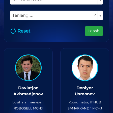
×
Tanlang ....
Reset
Izlash
Davlatjon
Doniyor
Akhmadjonov
Usmonov
Loyihalar menejeri,
Koordinator, IT HUB
ROBOSELL MCHJ
SAMARKAND 1 MCHJ