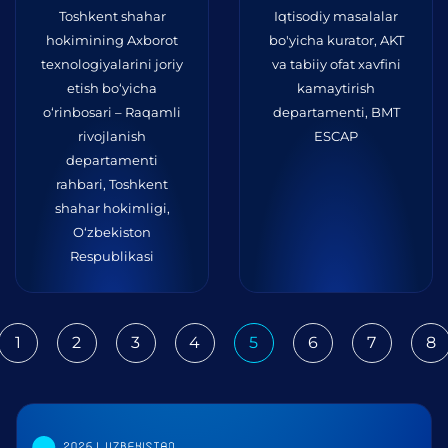
Toshkent shahar
Iqtisodiy masalalar
hokimining Axborot
bo'yicha kurator, AKT
texnologiyalarini joriy
va tabiiy ofat xavfini
etish bo‘yicha
kamaytirish
o‘rinbosari – Raqamli
departamenti, BMT
rivojlanish
ESCAP
departamenti
rahbari, Toshkent
shahar hokimligi,
O‘zbekiston
Respublikasi
1
2
3
4
5
6
7
8
ious