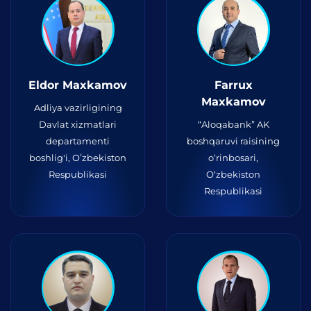
Eldor Maxkamov
Farrux
Maxkamov
Adliya vazirligining
Davlat xizmatlari
“Aloqabank” AK
departamenti
boshqaruvi raisining
boshlig'i, Oʻzbekiston
o‘rinbosari,
Respublikasi
O‘zbekiston
Respublikasi