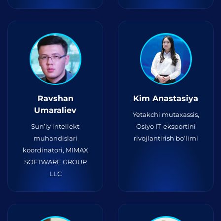
Ravshan
Kim Anastasiya
Umaraliev
Yetakchi mutaxassis,
Sun’iy intellekt
Osiyo IT-eksportini
muhandislari
rivojlantirish bo‘limi
koordinatori, MIMAX
SOFTWARE GROUP
LLC