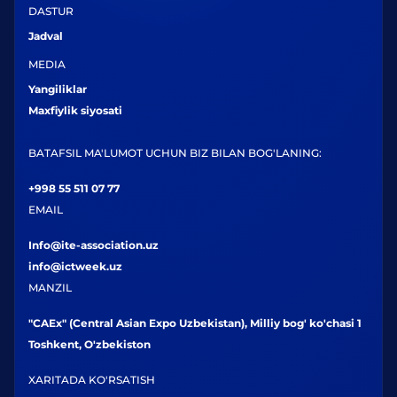
DASTUR
Jadval
MEDIA
Yangiliklar
Maxfiylik siyosati
BATAFSIL MA'LUMOT UCHUN BIZ BILAN BOG'LANING:
+998 55 511 07 77
EMAIL
Info@ite-association.uz
info@ictweek.uz
MANZIL
"CAEx" (Central Asian Expo Uzbekistan), Milliy bog' ko'chasi 1
Toshkent, O'zbekiston
XARITADA KO'RSATISH