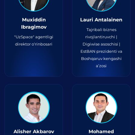
Muxiddin
Lauri Antalainen
Ibragimov
Tajribali biznes
"UzSpace" agentligi
rivojlantiruvchi |
direktor o‘rinbosari
Digiwise asoschisi |
EstBAN prezidenti va
Boshqaruv kengashi
a’zosi
Alisher Akbarov
Mohamed