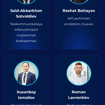
Said-Akbarkhon
Reshat Boltayev
Sotvoldiev
AKT yechimlari
Telekommunikatsiya
arxitektori, Huawei
infratuzilmasini
rivojlantirish
boshqarmasi
Xusanboy
Roman
Ismoilov
Lavrentiev