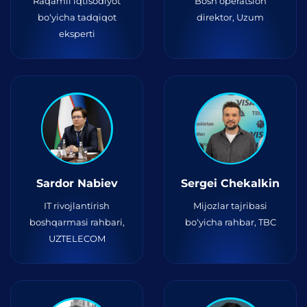
Raqamli iqtisodiyot
Bosh operatsion
bo‘yicha tadqiqot
direktor, Uzum
eksperti
Sardor Nabiev
Sergei Chekalkin
IT rivojlantirish
Mijozlar tajribasi
boshqarmasi rahbari,
bo‘yicha rahbar, TBC
UZTELECOM