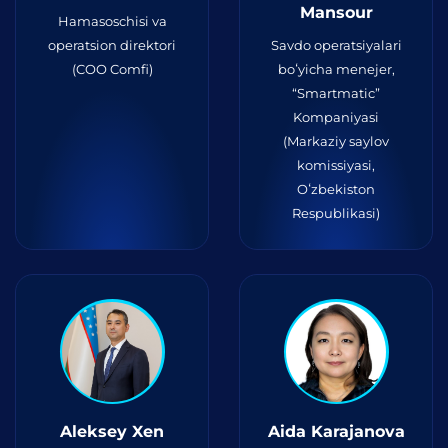
Mansour
Hamasoschisi va
operatsion direktori
Savdo operatsiyalari
(COO Comfi)
boʻyicha menejer,
“Smartmatic”
Kompaniyasi
(Markaziy saylov
komissiyasi,
Oʻzbekiston
Respublikasi)
Aleksey Xen
Aida Karajanova