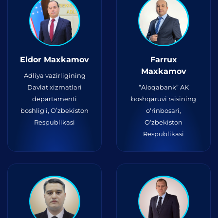
Eldor Maxkamov
Farrux
Maxkamov
Adliya vazirligining
Davlat xizmatlari
“Aloqabank” AK
departamenti
boshqaruvi raisining
boshlig'i, Oʻzbekiston
o‘rinbosari,
Respublikasi
O‘zbekiston
Respublikasi