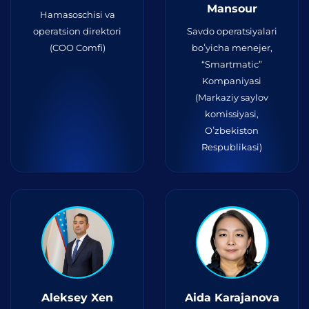
Mansour
Hamasoschisi va
operatsion direktori
Savdo operatsiyalari
(COO Comfi)
boʻyicha menejer,
“Smartmatic”
Kompaniyasi
(Markaziy saylov
komissiyasi,
Oʻzbekiston
Respublikasi)
Aleksey Xen
Aida Karajanova