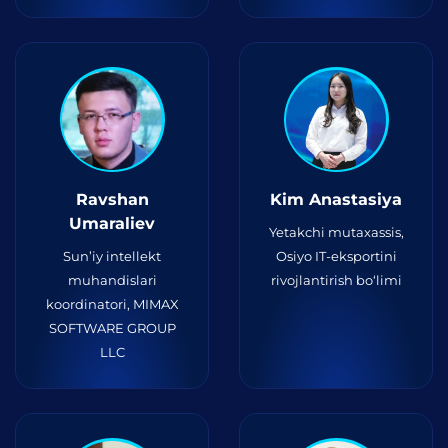
Ravshan
Kim Anastasiya
Umaraliev
Yetakchi mutaxassis,
Sun’iy intellekt
Osiyo IT-eksportini
muhandislari
rivojlantirish bo‘limi
koordinatori, MIMAX
SOFTWARE GROUP
LLC