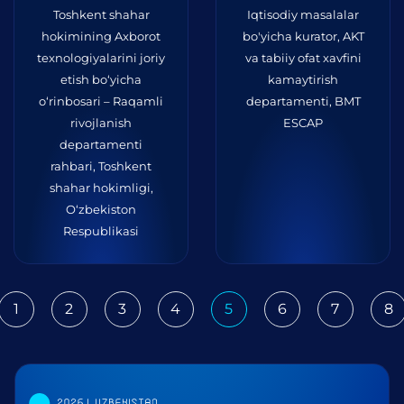
Toshkent shahar
Iqtisodiy masalalar
hokimining Axborot
bo'yicha kurator, AKT
texnologiyalarini joriy
va tabiiy ofat xavfini
etish bo‘yicha
kamaytirish
o‘rinbosari – Raqamli
departamenti, BMT
rivojlanish
ESCAP
departamenti
rahbari, Toshkent
shahar hokimligi,
O‘zbekiston
Respublikasi
1
2
3
4
5
6
7
8
ious