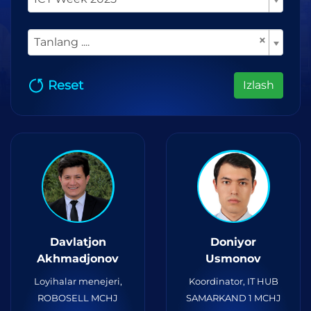
×
Tanlang ....
Reset
Izlash
Davlatjon
Doniyor
Akhmadjonov
Usmonov
Loyihalar menejeri,
Koordinator, IT HUB
ROBOSELL MCHJ
SAMARKAND 1 MCHJ