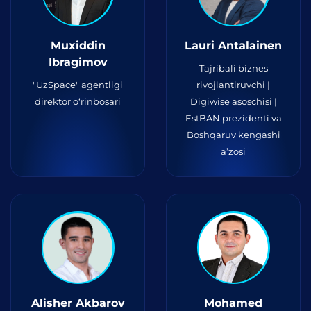
Muxiddin
Lauri Antalainen
Ibragimov
Tajribali biznes
"UzSpace" agentligi
rivojlantiruvchi |
direktor o‘rinbosari
Digiwise asoschisi |
EstBAN prezidenti va
Boshqaruv kengashi
a’zosi
Alisher Akbarov
Mohamed