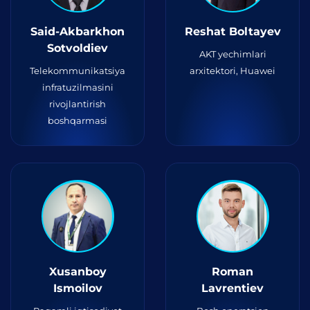
Said-Akbarkhon
Reshat Boltayev
Sotvoldiev
AKT yechimlari
Telekommunikatsiya
arxitektori, Huawei
infratuzilmasini
rivojlantirish
boshqarmasi
Xusanboy
Roman
Ismoilov
Lavrentiev