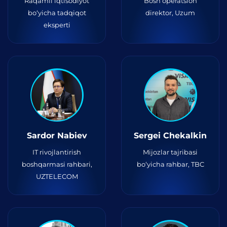
Raqamli iqtisodiyot
Bosh operatsion
bo‘yicha tadqiqot
direktor, Uzum
eksperti
Sardor Nabiev
Sergei Chekalkin
IT rivojlantirish
Mijozlar tajribasi
boshqarmasi rahbari,
bo‘yicha rahbar, TBC
UZTELECOM