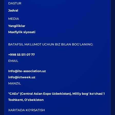
DASTUR
Jadval
MEDIA
Yangiliklar
Maxfiylik siyosati
BATAFSIL MA'LUMOT UCHUN BIZ BILAN BOG'LANING:
+998 55 511 07 77
EMAIL
Info@ite-association.uz
info@ictweek.uz
MANZIL
"CAEx" (Central Asian Expo Uzbekistan), Milliy bog' ko'chasi 1
Toshkent, O'zbekiston
XARITADA KO'RSATISH