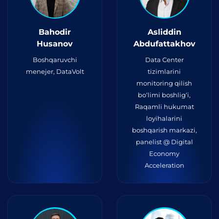
Bahodir
Asliddin
Husanov
Abdufattakhov
Boshqaruvchi
Data Center
menejer, DataVolt
tizimlarini
monitoring qilish
bo‘limi boshlig‘i,
Raqamli hukumat
loyihalarini
boshqarish markazi,
panelist @ Digital
Economy
Acceleration