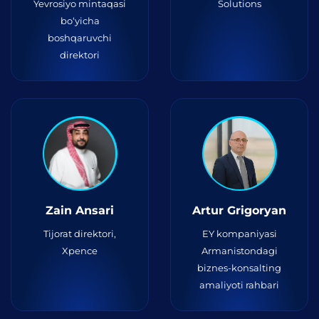
Yevrosiyo mintaqasi
Solutions
bo‘yicha
boshqaruvchi
direktori
Zain Ansari
Artur Grigoryan
Tijorat direktori,
EY kompaniyasi
Xpence
Armanistondagi
biznes-konsalting
amaliyoti rahbari