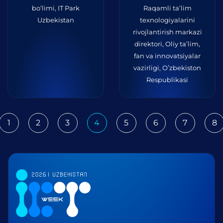
bo‘limi, IT Park
Raqamli ta’lim
Uzbekistan
texnologiyalarini
rivojlantirish markazi
direktori, Oliy ta’lim,
fan va innovatsiyalar
vazirligi, Oʻzbekiston
Respublikasi
1
2
3
4
5
6
7
8
ious