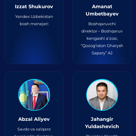
Izzat Shukurov
Amanat
Umbetbayev
Yandex Uzbekistan
bosh menejeri
Boshqaruvchi
direktor – Boshqaruv
kengashi a’zosi,
“Qozog‘iston Gharysh
Sapary” AJ
Abzal Aliyev
Jahangir
Yuldashevich
Savdo va xalqaro