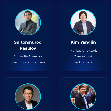
Sultonmurod
Kim Yangjin
Rasulov
Markaz direktori,
Shimoliy Amerika
Gyeongbuk
bozori bo‘limi rahbari
Technopark