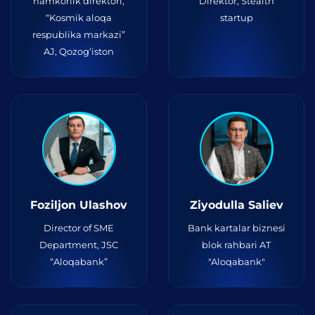
hamkorlik direktori,
Direktor, Stealth
“Kosmik aloqa
startup
respublika markazi”
AJ, Qozog‘iston
Foziljon Ulashov
Ziyodulla Saliev
Director of SME
Bank kartalar biznesi
Department, JSC
blok rahbari AT
“Aloqabank”
"Aloqabank"