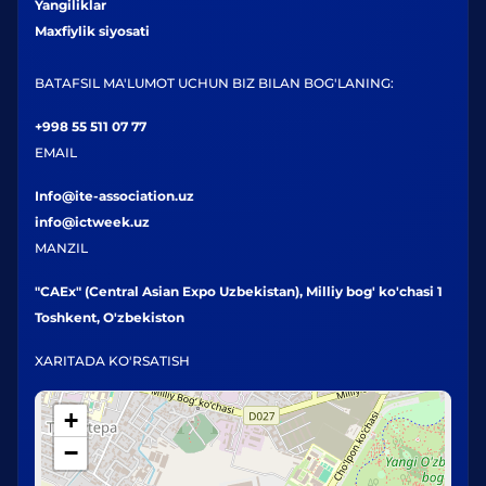
Yangiliklar
Maxfiylik siyosati
BATAFSIL MA'LUMOT UCHUN BIZ BILAN BOG'LANING:
+998 55 511 07 77
EMAIL
Info@ite-association.uz
info@ictweek.uz
MANZIL
"CAEx" (Central Asian Expo Uzbekistan), Milliy bog' ko'chasi 1
Toshkent, O'zbekiston
XARITADA KO'RSATISH
+
−