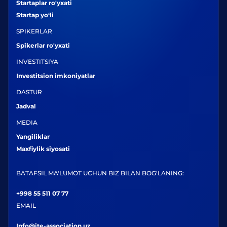
Startaplar ro'yxati
Startap yo‘li
SPIKERLAR
Spikerlar ro'yxati
INVESTITSIYA
Investitsion imkoniyatlar
DASTUR
Jadval
MEDIA
Yangiliklar
Maxfiylik siyosati
BATAFSIL MA'LUMOT UCHUN BIZ BILAN BOG'LANING:
+998 55 511 07 77
EMAIL
Info@ite-association.uz