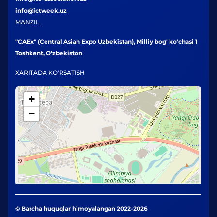
info@ictweek.uz
MANZIL
"CAEx" (Central Asian Expo Uzbekistan), Milliy bog' ko'chasi 1
Toshkent, O'zbekiston
XARITADA KO'RSATISH
+
−
© Barcha huquqlar himoyalangan 2022-2026