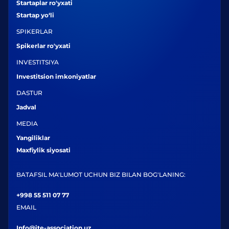
Startaplar ro'yxati
Startap yo‘li
SPIKERLAR
Spikerlar ro'yxati
INVESTITSIYA
Investitsion imkoniyatlar
DASTUR
Jadval
MEDIA
Yangiliklar
Maxfiylik siyosati
BATAFSIL MA'LUMOT UCHUN BIZ BILAN BOG'LANING:
+998 55 511 07 77
EMAIL
Info@ite-association.uz