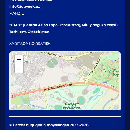
info@ictweek.uz
MANZIL
"CAEx" (Central Asian Expo Uzbekistan), Milliy bog' ko'chasi 1
Toshkent, O'zbekiston
XARITADA KO'RSATISH
+
−
© Barcha huquqlar himoyalangan 2022-2026