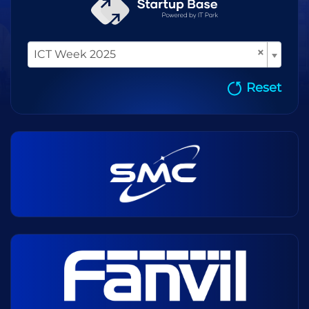
×
ICT Week 2025
Reset