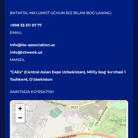
BATAFSIL MA'LUMOT UCHUN BIZ BILAN BOG'LANING:
+998 55 511 07 77
EMAIL
Info@ite-association.uz
info@ictweek.uz
MANZIL
"CAEx" (Central Asian Expo Uzbekistan), Milliy bog' ko'chasi 1
Toshkent, O'zbekiston
XARITADA KO'RSATISH
+
−