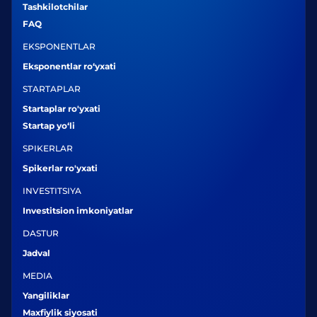
Tashkilotchilar
FAQ
EKSPONENTLAR
Eksponentlar ro‘yxati
STARTAPLAR
Startaplar ro'yxati
Startap yo‘li
SPIKERLAR
Spikerlar ro'yxati
INVESTITSIYA
Investitsion imkoniyatlar
DASTUR
Jadval
MEDIA
Yangiliklar
Maxfiylik siyosati