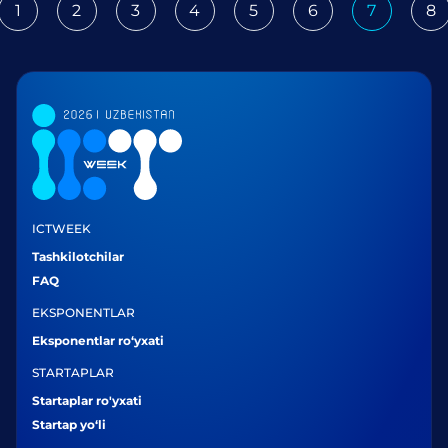
1
2
3
4
5
6
7
8
ious
ICTWEEK
Tashkilotchilar
FAQ
EKSPONENTLAR
Eksponentlar ro‘yxati
STARTAPLAR
Startaplar ro'yxati
Startap yo‘li