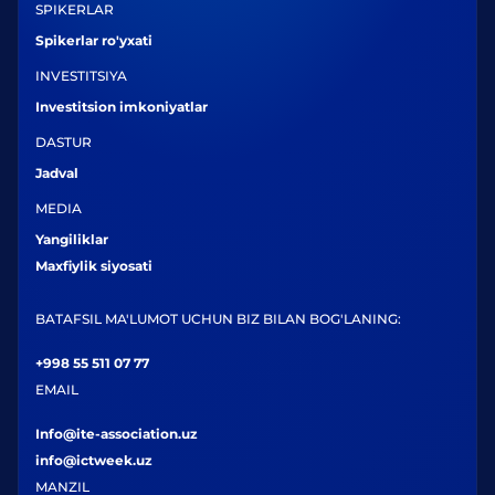
SPIKERLAR
Spikerlar ro'yxati
INVESTITSIYA
Investitsion imkoniyatlar
DASTUR
Jadval
MEDIA
Yangiliklar
Maxfiylik siyosati
BATAFSIL MA'LUMOT UCHUN BIZ BILAN BOG'LANING:
+998 55 511 07 77
EMAIL
Info@ite-association.uz
info@ictweek.uz
MANZIL