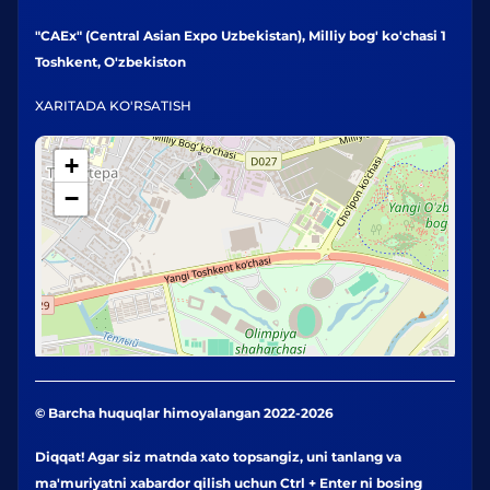
"CAEx" (Central Asian Expo Uzbekistan), Milliy bog' ko'chasi 1
Toshkent, O'zbekiston
XARITADA KO'RSATISH
+
−
© Barcha huquqlar himoyalangan 2022-2026
Diqqat! Agar siz matnda xato topsangiz, uni tanlang va
ma'muriyatni xabardor qilish uchun Ctrl + Enter ni bosing