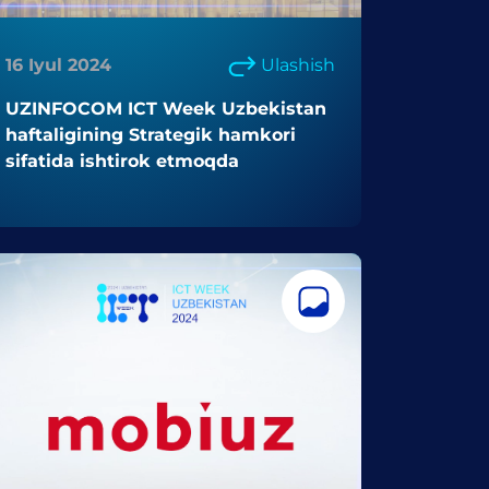
16 Iyul 2024
Ulashish
UZINFOCOM ICT Week Uzbekistan
haftaligining Strategik hamkori
sifatida ishtirok etmoqda