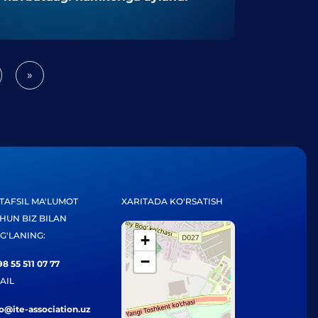
»
Next
TAFSIL MA'LUMOT
XARITADA KO'RSATISH
HUN BIZ BILAN
G'LANING:
+
−
8 55 511 07 77
AIL
fo@ite-association.uz