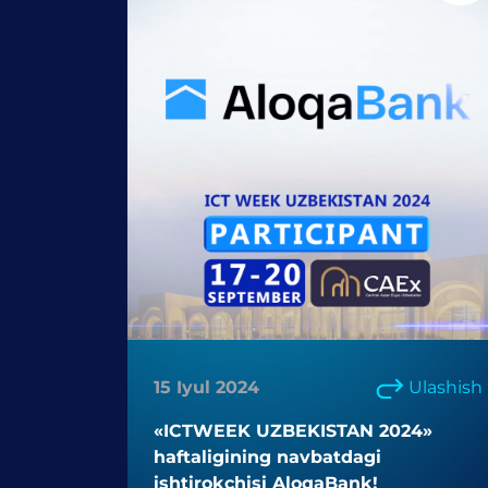
15 Iyul 2024
Ulashish
«ICTWEEK UZBEKISTAN 2024»
haftaligining navbatdagi
ishtirokchisi AloqaBank!