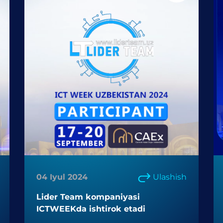
04 Iyul 2024
Ulashish
Lider Team kompaniyasi
ICTWEEKda ishtirok etadi