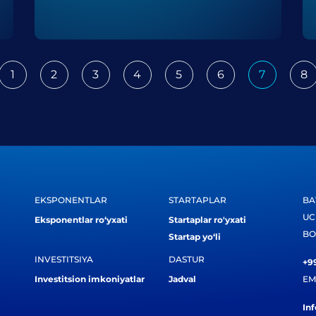
1
2
3
4
5
6
7
8
ious
EKSPONENTLAR
STARTAPLAR
BA
UC
Eksponentlar ro‘yxati
Startaplar ro'yxati
BO
Startap yo‘li
INVESTITSIYA
DASTUR
+99
Investitsion imkoniyatlar
Jadval
EM
In