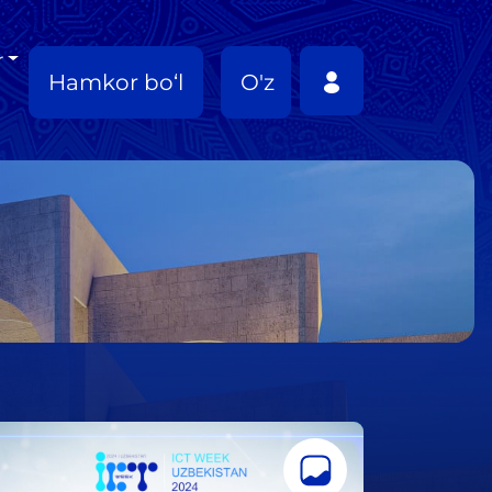
r
Hamkor bo‘l
O'z