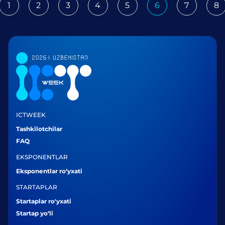
1
2
3
4
5
6
7
8
ious
ICTWEEK
Tashkilotchilar
FAQ
EKSPONENTLAR
Eksponentlar ro‘yxati
STARTAPLAR
Startaplar ro'yxati
Startap yo‘li