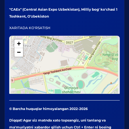
"CAEx" (Central Asian Expo Uzbekistan), Milliy bog' ko'chasi 1
Toshkent, O'zbekiston
XARITADA KO'RSATISH
+
−
© Barcha huquqlar himoyalangan 2022-2026
Diqqat! Agar siz matnda xato topsangiz, uni tanlang va
ma'muriyatni xabardor qilish uchun Ctrl + Enter ni bosing