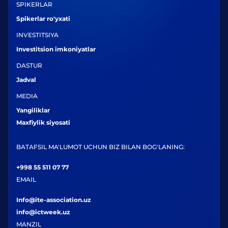
SPIKERLAR
Spikerlar ro'yxati
INVESTITSIYA
Investitsion imkoniyatlar
DASTUR
Jadval
MEDIA
Yangiliklar
Maxfiylik siyosati
BATAFSIL MA'LUMOT UCHUN BIZ BILAN BOG'LANING:
+998 55 511 07 77
EMAIL
Info@ite-association.uz
info@ictweek.uz
MANZIL