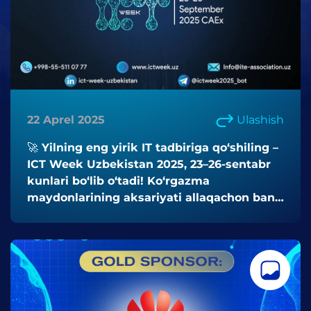
22 Aprel 2025
Ulashish
🚀 Yilning eng yirik IT tadbiriga qo‘shiling –
ICT Week Uzbekistan 2025, 23–26-sentabr
kunlari bo‘lib o‘tadi! Ko‘rgazma
maydonlarining aksariyati allaqachon band
qilingan – imkoniyatni qo‘ldan boy
bermang!