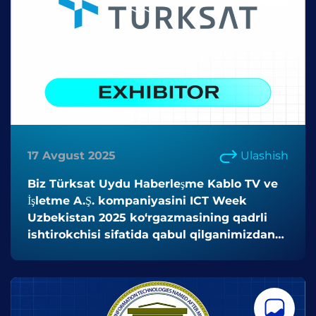
17 Avgust 2025
Ulashish
Biz Türksat Uydu Haberleşme Kablo TV ve
İşletme A.Ş. kompaniyasini ICT Week
Uzbekistan 2025 ko‘rgazmasining qadrli
ishtirokchisi sifatida qabul qilganimizdan
mamnunmiz!