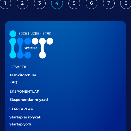
1
2
3
4
5
6
7
8
ious
ICTWEEK
Tashkilotchilar
FAQ
EKSPONENTLAR
Eksponentlar ro‘yxati
STARTAPLAR
Startaplar ro'yxati
Startap yo‘li