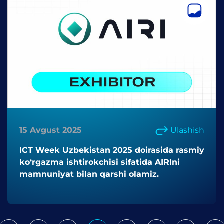
15 Avgust 2025
Ulashish
ICT Week Uzbekistan 2025 doirasida rasmiy
ko‘rgazma ishtirokchisi sifatida AIRIni
mamnuniyat bilan qarshi olamiz.