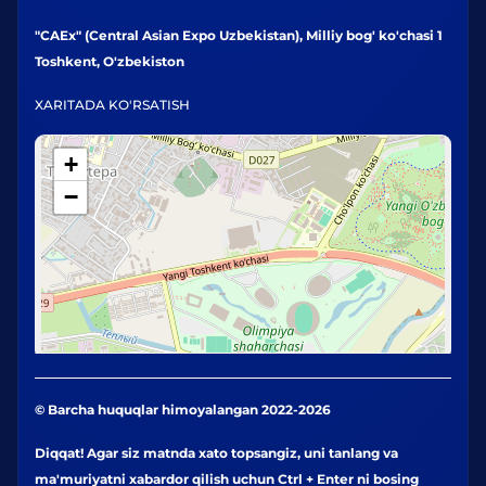
"CAEx" (Central Asian Expo Uzbekistan), Milliy bog' ko'chasi 1
Toshkent, O'zbekiston
XARITADA KO'RSATISH
+
−
© Barcha huquqlar himoyalangan 2022-2026
Diqqat! Agar siz matnda xato topsangiz, uni tanlang va
ma'muriyatni xabardor qilish uchun Ctrl + Enter ni bosing