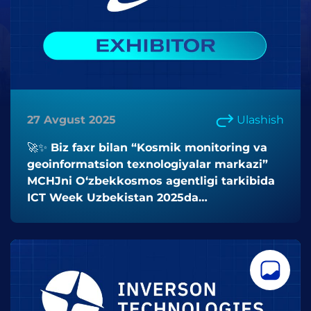
27 Avgust 2025
Ulashish
🚀✨ Biz faxr bilan “Kosmik monitoring va
geoinformatsion texnologiyalar markazi”
MCHJni O‘zbekkosmos agentligi tarkibida
ICT Week Uzbekistan 2025da
KO‘RGIZMACHI sifatida kutib olamiz!