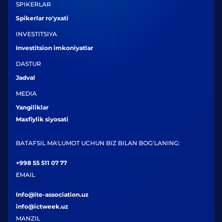
SPIKERLAR
Spikerlar ro'yxati
INVESTITSIYA
Investitsion imkoniyatlar
DASTUR
Jadval
MEDIA
Yangiliklar
Maxfiylik siyosati
BATAFSIL MA'LUMOT UCHUN BIZ BILAN BOG'LANING:
+998 55 511 07 77
EMAIL
Info@ite-association.uz
info@ictweek.uz
MANZIL