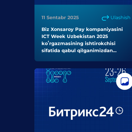
11 Sentabr 2025
Ulashish
Biz Xonsaroy Pay kompaniyasini
ICT Week Uzbekistan 2025
koʻrgazmasining ishtirokchisi
sifatida qabul qilganimizdan
mamnunmiz! 🚀