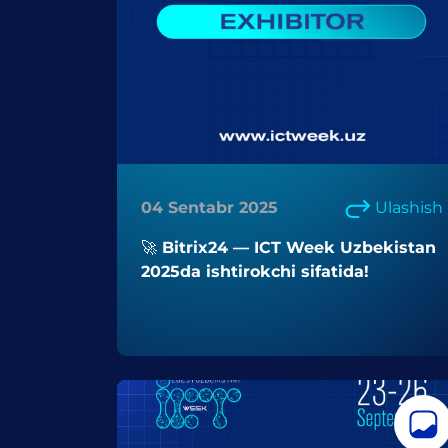
04 Sentabr 2025
Ulashish
🚀 Bitrix24 — ICT Week Uzbekistan
2025da ishtirokchi sifatida!