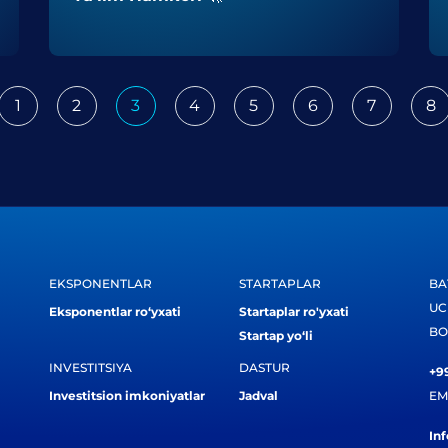
1
2
3
4
5
6
7
8
ious
EKSPONENTLAR
STARTAPLAR
BA
UC
Eksponentlar ro‘yxati
Startaplar ro'yxati
BO
Startap yo‘li
INVESTITSIYA
DASTUR
+99
Investitsion imkoniyatlar
Jadval
EM
In