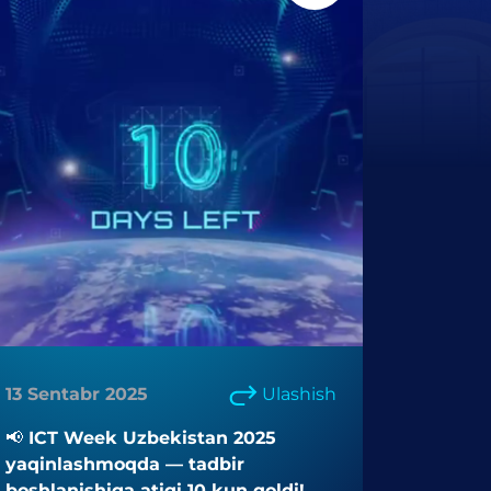
13 Sentabr 2025
Ulashish
📢 ICT Week Uzbekistan 2025
yaqinlashmoqda — tadbir
boshlanishiga atigi 10 kun qoldi!