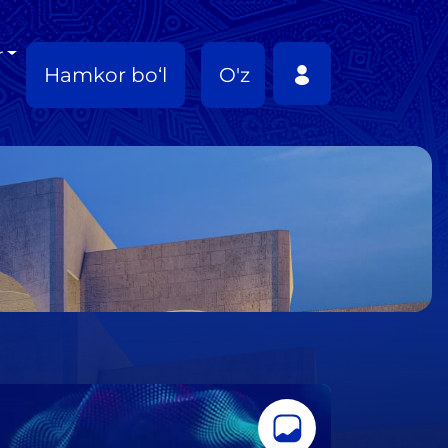
r
Hamkor bo‘l
O'z