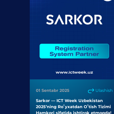
01 Sentabr 2025
Ulashish
Sarkor — ICT Week Uzbekistan
2025’ning Roʻyxatdan Oʻtish Tizimi
Hamkori sifatida ishtirok etmoqda!