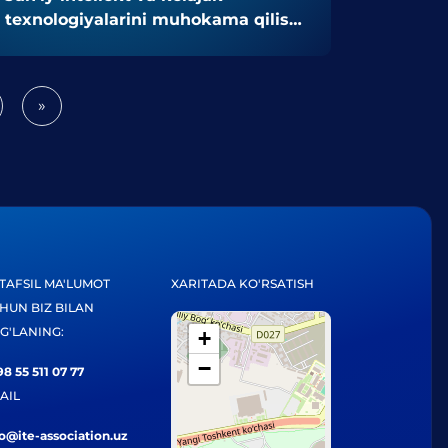
texnologiyalarini muhokama qilish
uchun birlashtiradi.
»
Next
TAFSIL MA'LUMOT
XARITADA KO'RSATISH
HUN BIZ BILAN
G'LANING:
+
−
8 55 511 07 77
AIL
fo@ite-association.uz