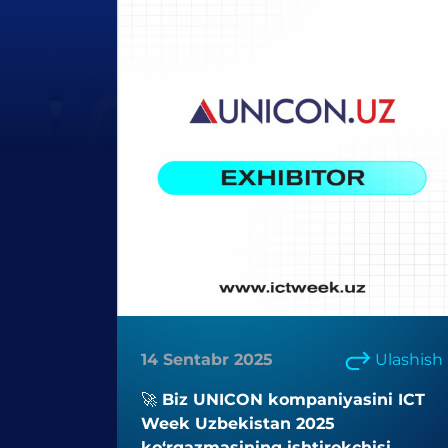
14 Sentabr 2025
Ulashish
🚀 Biz UNICON kompaniyasini ICT
Week Uzbekistan 2025
ko‘rgazmasining ishtirokchisi